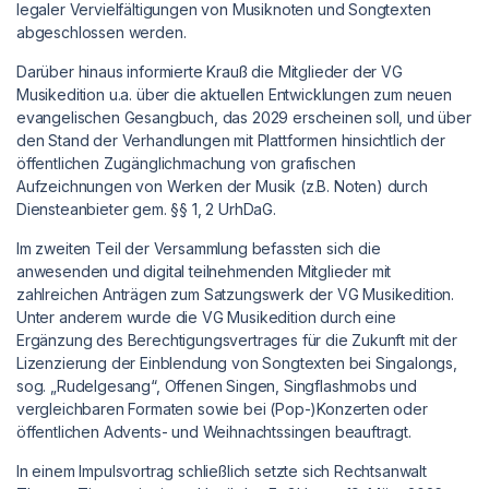
legaler Vervielfältigungen von Musiknoten und Songtexten
abgeschlossen werden.
Darüber hinaus informierte Krauß die Mitglieder der VG
Musikedition u.a. über die aktuellen Entwicklungen zum neuen
evangelischen Gesangbuch, das 2029 erscheinen soll, und über
den Stand der Verhandlungen mit Plattformen hinsichtlich der
öffentlichen Zugänglichmachung von grafischen
Aufzeichnungen von Werken der Musik (z.B. Noten) durch
Diensteanbieter gem. §§ 1, 2 UrhDaG.
Im zweiten Teil der Versammlung befassten sich die
anwesenden und digital teilnehmenden Mitglieder mit
zahlreichen Anträgen zum Satzungswerk der VG Musikedition.
Unter anderem wurde die VG Musikedition durch eine
Ergänzung des Berechtigungsvertrages für die Zukunft mit der
Lizenzierung der Einblendung von Songtexten bei Singalongs,
sog. „Rudelgesang“, Offenen Singen, Singflashmobs und
vergleichbaren Formaten sowie bei (Pop-)Konzerten oder
öffentlichen Advents- und Weihnachtssingen beauftragt.
In einem Impulsvortrag schließlich setzte sich Rechtsanwalt