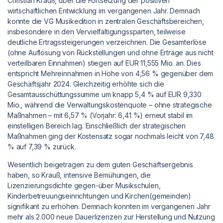
Christian Krauß, über die Fortsetzung der positiven
wirtschaftlichen Entwicklung im vergangenen Jahr. Demnach
konnte die VG Musikedition in zentralen Geschäftsbereichen,
insbesondere in den Vervielfältigungssparten, teilweise
deutliche Ertragssteigerungen verzeichnen. Die Gesamterlöse
(ohne Auflösung von Rückstellungen und ohne Erträge aus nicht
verteilbaren Einnahmen) stiegen auf EUR 11,555 Mio. an. Dies
entspricht Mehreinnahmen in Höhe von 4,56 % gegenüber dem
Geschäftsjahr 2024. Gleichzeitig erhöhte sich die
Gesamtausschüttungssumme um knapp 5,4 % auf EUR 9,330
Mio., während die Verwaltungskostenquote – ohne strategische
Maßnahmen – mit 6,57 % (Vorjahr: 6,41 %) erneut stabil im
einstelligen Bereich lag. Einschließlich der strategischen
Maßnahmen ging der Kostensatz sogar nochmals leicht von 7,48
% auf 7,39 % zurück.
Wesentlich beigetragen zu dem guten Geschäftsergebnis
haben, so Krauß, intensive Bemühungen, die
Lizenzierungsdichte gegen-über Musikschulen,
Kinderbetreuungseinrichtungen und Kirchen(gemeinden)
signifikant zu erhöhen. Demnach konnten im vergangenen Jahr
mehr als 2.000 neue Dauerlizenzen zur Herstellung und Nutzung