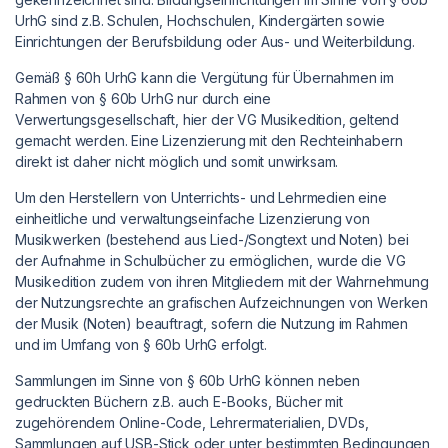
UrhG sind z.B. Schulen, Hochschulen, Kindergärten sowie
Einrichtungen der Berufsbildung oder Aus- und Weiterbildung.
Gemäß § 60h UrhG kann die Vergütung für Übernahmen im
Rahmen von § 60b UrhG nur durch eine
Verwertungsgesellschaft, hier der VG Musikedition, geltend
gemacht werden. Eine Lizenzierung mit den Rechteinhabern
direkt ist daher nicht möglich und somit unwirksam.
Um den Herstellern von Unterrichts- und Lehrmedien eine
einheitliche und verwaltungseinfache Lizenzierung von
Musikwerken (bestehend aus Lied-/Songtext und Noten) bei
der Aufnahme in Schulbücher zu ermöglichen, wurde die VG
Musikedition zudem von ihren Mitgliedern mit der Wahrnehmung
der Nutzungsrechte an grafischen Aufzeichnungen von Werken
der Musik (Noten) beauftragt, sofern die Nutzung im Rahmen
und im Umfang von § 60b UrhG erfolgt.
Sammlungen im Sinne von § 60b UrhG können neben
gedruckten Büchern z.B. auch E-Books, Bücher mit
zugehörendem Online-Code, Lehrermaterialien, DVDs,
Sammlungen auf USB-Stick oder unter bestimmten Bedingungen